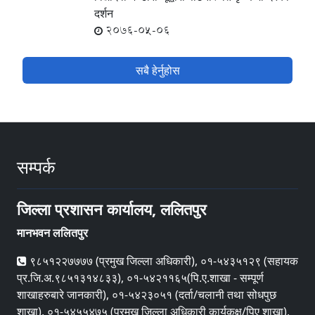
दर्शन
2076-05-06
सबै हेर्नुहोस
सम्पर्क
जिल्ला प्रशासन कार्यालय, ललितपुर
मानभवन ललितपुर
९८५१२२७७७७ (प्रमुख जिल्ला अधिकारी), ०१-५४३५१२९ (सहायक
प्र.जि.अ.९८५१३१४८३३), ०१-५४२११६५(पि.ए.शाखा - सम्पूर्ण
शाखाहरुबारे जानकारी), ०१-५४२३०५१ (दर्ता/चलानी तथा सोधपुछ
शाखा), ०१-५४५५४७५ (प्रमुख जिल्ला अधिकारी कार्यकक्ष/पिए शाखा),