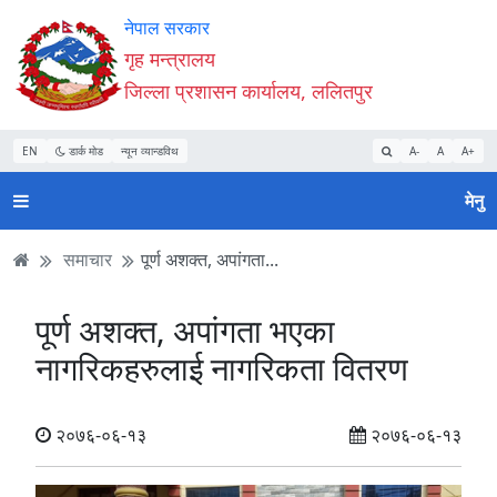
Accessibility
मुख्य
मुख्य
वेबसाइट
नेपाल सरकार
Mode
सामाग्री
नेभिगेसन
खोजमा
गृह मन्त्रालय
सुरु
पढ्नुहाेस्
पढ्नुहाेस्
जानुहोस्
जिल्ला प्रशासन कार्यालय, ललितपुर
गर्नुहोस्
EN
डार्क मोड
न्यून व्यान्डविथ
A-
A
A+
मेनु
समाचार
पूर्ण अशक्त, अपांगता...
पूर्ण अशक्त, अपांगता भएका
नागरिकहरुलाई नागरिकता वितरण
२०७६-०६-१३
२०७६-०६-१३