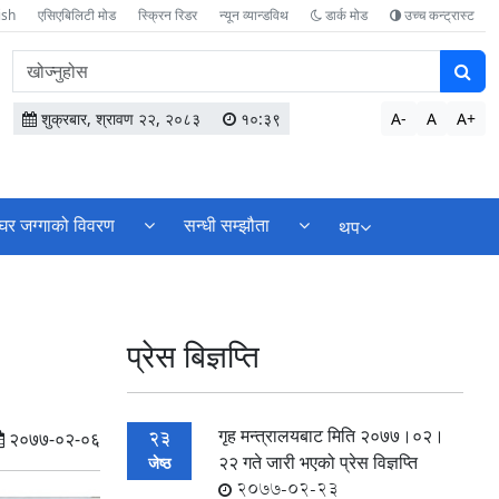
ish
एसिएबिलिटी मोड
स्क्रिन रिडर
न्यून व्यान्डविथ
डार्क मोड
उच्च कन्ट्रास्ट
वेबसाइटमा
सामग्री
खोज्नुहोस
शुक्रबार, श्रावण २२, २०८३
१०:३९
A-
A
A+
घर जग्गाको विवरण
सन्धी सम्झौता
थप
प्रेस बिज्ञप्ति
गृह मन्त्रालयबाट मिति २०७७।०२।
23
२०७७-०२-०६
२२ गते जारी भएको प्रेस विज्ञप्ति
जेष्ठ
2077-02-23