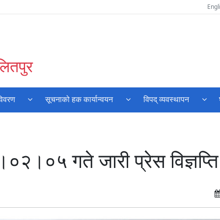
Engl
लितपुर
विवरण
सूचनाको हक कार्यान्वयन
विपद् व्यवस्थापन
०२।०५ गते जारी प्रेस विज्ञप्ति