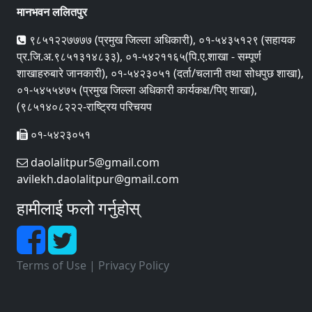
मानभवन ललितपुर
९८५१२२७७७७ (प्रमुख जिल्ला अधिकारी), ०१-५४३५१२९ (सहायक
प्र.जि.अ.९८५१३१४८३३), ०१-५४२११६५(पि.ए.शाखा - सम्पूर्ण
शाखाहरुबारे जानकारी), ०१-५४२३०५१ (दर्ता/चलानी तथा सोधपुछ शाखा),
०१-५४५५४७५ (प्रमुख जिल्ला अधिकारी कार्यकक्ष/पिए शाखा),
(९८५१४०८२२२-राष्ट्रिय परिचयप
०१-५४२३०५१
daolalitpur5@gmail.com
avilekh.daolalitpur@gmail.com
हामीलाई फलो गर्नुहोस्
Terms of Use
|
Privacy Policy