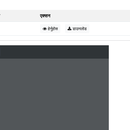
एक्सन
हेर्नुहोस
डाउनलोड