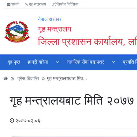
Accessibility
मुख्य
मुख्य
वेबसाइट
सम्पर्क
गृह मन्त्रालय
टेलिफोन निर्देशिका
Mode
सामाग्री
नेभिगेसन
खोजमा
सुरु
पढ्नुहाेस्
पढ्नुहाेस्
जानुहोस्
नेपाल सरकार
गर्नुहोस्
गृह मन्त्रालय
जिल्ला प्रशासन कार्यालय, ल
गृह पृष्ठ
हाम्रो बारेमा
नागरिक सेवा वडापत्र
प्रगति 
प्रेस बिज्ञप्ति
गृह मन्त्रालयबाट मित...
गृह मन्त्रालयबाट मिति २०७७।
२०७७-०२-०६