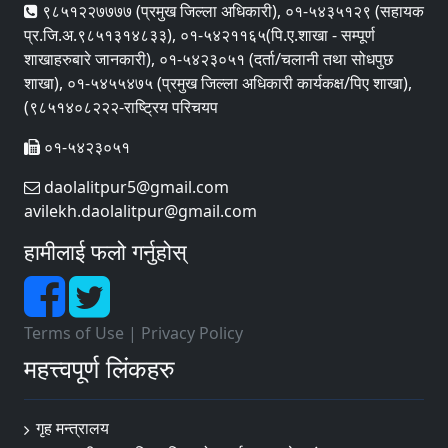
९८५१२२७७७७ (प्रमुख जिल्ला अधिकारी), ०१-५४३५१२९ (सहायक
प्र.जि.अ.९८५१३१४८३३), ०१-५४२११६५(पि.ए.शाखा - सम्पूर्ण
शाखाहरुबारे जानकारी), ०१-५४२३०५१ (दर्ता/चलानी तथा सोधपुछ
शाखा), ०१-५४५५४७५ (प्रमुख जिल्ला अधिकारी कार्यकक्ष/पिए शाखा),
(९८५१४०८२२२-राष्ट्रिय परिचयप
०१-५४२३०५१
daolalitpur5@gmail.com
avilekh.daolalitpur@gmail.com
हामीलाई फलो गर्नुहोस्
Terms of Use
|
Privacy Policy
महत्त्वपूर्ण लिंकहरु
गृह मन्त्रालय