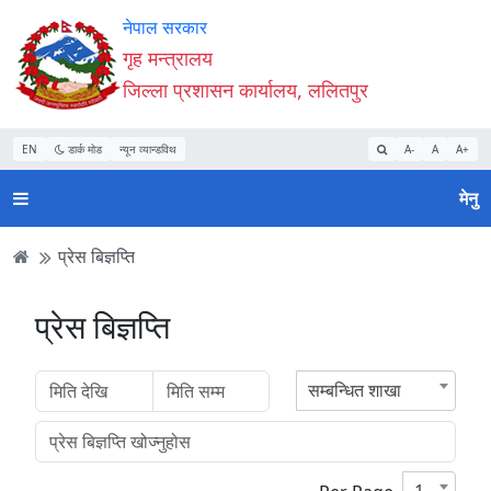
Accessibility
मुख्य
मुख्य
वेबसाइट
नेपाल सरकार
Mode
सामाग्री
नेभिगेसन
खोजमा
गृह मन्त्रालय
सुरु
पढ्नुहाेस्
पढ्नुहाेस्
जानुहोस्
जिल्ला प्रशासन कार्यालय, ललितपुर
गर्नुहोस्
EN
डार्क मोड
न्यून व्यान्डविथ
A-
A
A+
मेनु
प्रेस बिज्ञप्ति
प्रेस बिज्ञप्ति
सम्बन्धित शाखा