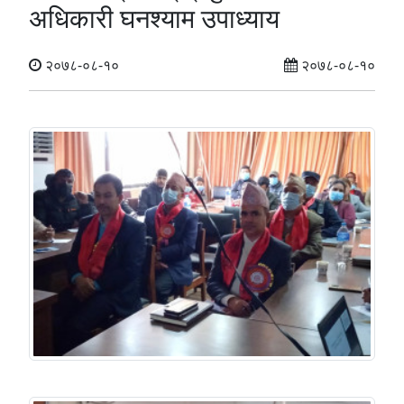
अधिकारी घनश्याम उपाध्याय
२०७८-०८-१०
२०७८-०८-१०