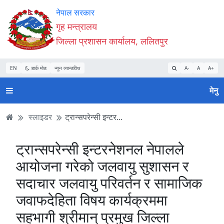
Accessibility
मुख्य
मुख्य
वेबसाइट
नेपाल सरकार
Mode
सामाग्री
नेभिगेसन
खोजमा
गृह मन्त्रालय
सुरु
पढ्नुहाेस्
पढ्नुहाेस्
जानुहोस्
जिल्ला प्रशासन कार्यालय, ललितपुर
गर्नुहोस्
EN
डार्क मोड
न्यून व्यान्डविथ
A-
A
A+
मेनु
स्लाइडर
ट्रान्सपरेन्सी इन्टर...
ट्रान्सपरेन्सी इन्टरनेशनल नेपालले
आयोजना गरेको जलवायु सुशासन र
सदाचार जलवायु परिवर्तन र सामाजिक
जवाफदेहिता विषय कार्यक्रममा
सहभागी श्रीमान् प्रमुख जिल्ला