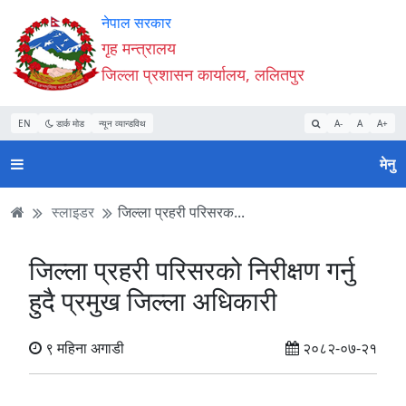
Accessibility
मुख्य
मुख्य
वेबसाइट
नेपाल सरकार
Mode
सामाग्री
नेभिगेसन
खोजमा
गृह मन्त्रालय
सुरु
पढ्नुहाेस्
पढ्नुहाेस्
जानुहोस्
जिल्ला प्रशासन कार्यालय, ललितपुर
गर्नुहोस्
EN
डार्क मोड
न्यून व्यान्डविथ
A-
A
A+
मेनु
स्लाइडर
जिल्ला प्रहरी परिसरक...
जिल्ला प्रहरी परिसरको निरीक्षण गर्नु
हुदै प्रमुख जिल्ला अधिकारी
९ महिना अगाडी
२०८२-०७-२१