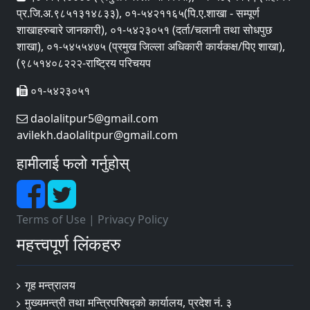
प्र.जि.अ.९८५१३१४८३३), ०१-५४२११६५(पि.ए.शाखा - सम्पूर्ण
शाखाहरुबारे जानकारी), ०१-५४२३०५१ (दर्ता/चलानी तथा सोधपुछ
शाखा), ०१-५४५५४७५ (प्रमुख जिल्ला अधिकारी कार्यकक्ष/पिए शाखा),
(९८५१४०८२२२-राष्ट्रिय परिचयप
०१-५४२३०५१
daolalitpur5@gmail.com
avilekh.daolalitpur@gmail.com
हामीलाई फलो गर्नुहोस्
Terms of Use
|
Privacy Policy
महत्त्वपूर्ण लिंकहरु
गृह मन्त्रालय
मुख्यमन्त्री तथा मन्त्रिपरिषद्को कार्यालय, प्रदेश नं. ३