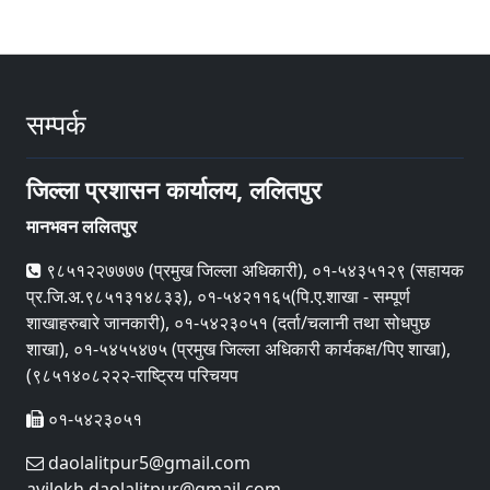
सम्पर्क
जिल्ला प्रशासन कार्यालय, ललितपुर
मानभवन ललितपुर
९८५१२२७७७७ (प्रमुख जिल्ला अधिकारी), ०१-५४३५१२९ (सहायक
प्र.जि.अ.९८५१३१४८३३), ०१-५४२११६५(पि.ए.शाखा - सम्पूर्ण
शाखाहरुबारे जानकारी), ०१-५४२३०५१ (दर्ता/चलानी तथा सोधपुछ
शाखा), ०१-५४५५४७५ (प्रमुख जिल्ला अधिकारी कार्यकक्ष/पिए शाखा),
(९८५१४०८२२२-राष्ट्रिय परिचयप
०१-५४२३०५१
daolalitpur5@gmail.com
avilekh.daolalitpur@gmail.com