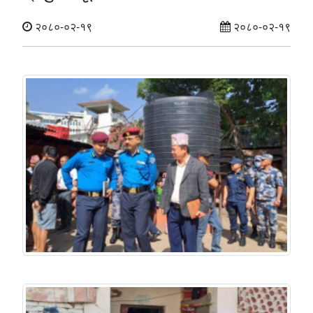
२०८०-०२-१९
२०८०-०२-१९