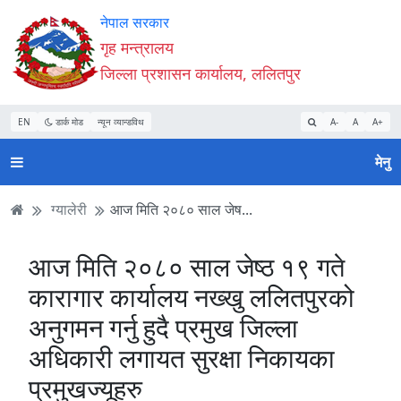
Accessibility
मुख्य
मुख्य
वेबसाइट
नेपाल सरकार
Mode
सामाग्री
नेभिगेसन
खोजमा
गृह मन्त्रालय
सुरु
पढ्नुहाेस्
पढ्नुहाेस्
जानुहोस्
जिल्ला प्रशासन कार्यालय, ललितपुर
गर्नुहोस्
EN
डार्क मोड
न्यून व्यान्डविथ
A-
A
A+
मेनु
ग्यालेरी
आज मिति २०८० साल जेष...
आज मिति २०८० साल जेष्ठ १९ गते
कारागार कार्यालय नख्खु ललितपुरको
अनुगमन गर्नु हुदै प्रमुख जिल्ला
अधिकारी लगायत सुरक्षा निकायका
प्रमुखज्यूहरु