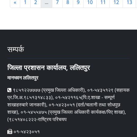
«
1
2
...
7
8
9
10
11
12
13
सम्पर्क
जिल्ला प्रशासन कार्यालय, ललितपुर
मानभवन ललितपुर
९८५१२२७७७७ (प्रमुख जिल्ला अधिकारी), ०१-५४३५१२९ (सहायक
प्र.जि.अ.९८५१३१४८३३), ०१-५४२११६५(पि.ए.शाखा - सम्पूर्ण
शाखाहरुबारे जानकारी), ०१-५४२३०५१ (दर्ता/चलानी तथा सोधपुछ
शाखा), ०१-५४५५४७५ (प्रमुख जिल्ला अधिकारी कार्यकक्ष/पिए शाखा),
(९८५१४०८२२२-राष्ट्रिय परिचयप
०१-५४२३०५१