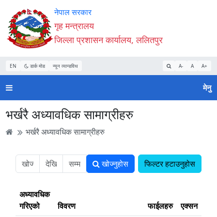
Accessibility
मुख्य
मुख्य
वेबसाइट
नेपाल सरकार
Mode
सामाग्री
नेभिगेसन
खोजमा
गृह मन्त्रालय
सुरु
पढ्नुहाेस्
पढ्नुहाेस्
जानुहोस्
जिल्ला प्रशासन कार्यालय, ललितपुर
गर्नुहोस्
EN
डार्क मोड
न्यून व्यान्डविथ
A-
A
A+
मेनु
भर्खरै अध्यावधिक सामाग्रीहरु
भर्खरै अध्यावधिक सामाग्रीहरु
खोज्नुहोस
फिल्टर हटाउनुहोस
अध्यावधिक
गरिएको
विवरण
फाईलहरु
एक्सन