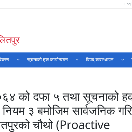
Engl
लितपुर
विवरण
सूचनाको हक कार्यान्वयन
विपद् व्यवस्थापन
२०६४ को दफा ५ तथा सूचनाको ह
ो नियम ३ बमोजिम सार्वजनिक गर
लितपुरको चौथो (Proactive