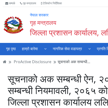
Accessibility
मुख्य
मुख्य
वेबसाइट
सम्पर्क
गृह मन्त्रालय
टेलिफोन निर्देशिका
Mode
सामाग्री
नेभिगेसन
खोजमा
सुरु
पढ्नुहाेस्
पढ्नुहाेस्
जानुहोस्
नेपाल सरकार
गर्नुहोस्
गृह मन्त्रालय
जिल्ला प्रशासन कार्यालय, ल
गृह पृष्ठ
हाम्रो बारेमा
नागरिक सेवा वडापत्र
प्रगति 
ProActive Disclosure
सूचनाको अक सम्बन्धी...
सूचनाको अक सम्बन्धी ऐन, 
सम्बन्धी नियमावली, २०६५ क
जिल्ला प्रशासन कार्यालय ल