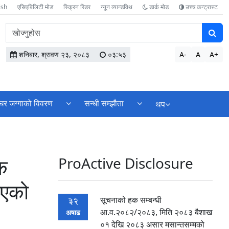
ish
एसिएबिलिटी मोड
स्क्रिन रिडर
न्यून व्यान्डविथ
डार्क मोड
उच्च कन्ट्रास्ट
वेबसाइटमा
सामग्री
खोज्नुहोस
शनिबार, श्रावण २३, २०८३
०३:५३
A-
A
A+
घर जग्गाको विवरण
सन्धी सम्झौता
थप
क
ProActive Disclosure
िएको
सूचनाको हक सम्बन्धी
32
आ.व.२०८२/२०८३, मिति २०८३ बैशाख
अषाढ
०१ देखि २०८३ असार मसान्तसम्मको