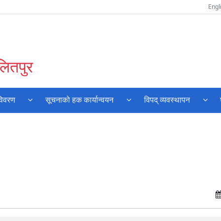
Engl
लितपुर
विवरण
सूचनाको हक कार्यान्वयन
विपद् व्यवस्थापन