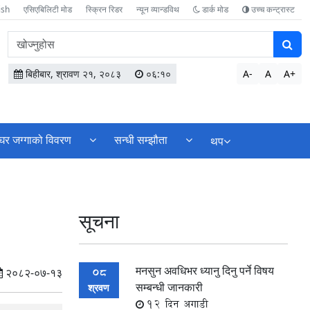
ish
एसिएबिलिटी मोड
स्क्रिन रिडर
न्यून व्यान्डविथ
डार्क मोड
उच्च कन्ट्रास्ट
वेबसाइटमा
सामग्री
खोज्नुहोस
बिहीबार, श्रावण २१, २०८३
०६:१०
A-
A
A+
घर जग्गाको विवरण
सन्धी सम्झौता
थप
सूचना
मनसुन अवधिभर ध्यानु दिनु पर्ने विषय
08
२०८२-०७-१३
सम्बन्धी जानकारी
श्रवण
12 दिन अगाडी