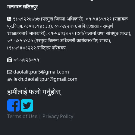
मानभवन ललितपुर
९८५१२२७७७७ (प्रमुख जिल्ला अधिकारी), ०१-५४३५१२९ (सहायक
प्र.जि.अ.९८५१३१४८३३), ०१-५४२११६५(पि.ए.शाखा - सम्पूर्ण
शाखाहरुबारे जानकारी), ०१-५४२३०५१ (दर्ता/चलानी तथा सोधपुछ शाखा),
०१-५४५५४७५ (प्रमुख जिल्ला अधिकारी कार्यकक्ष/पिए शाखा),
(९८५१४०८२२२-राष्ट्रिय परिचयप
०१-५४२३०५१
daolalitpur5@gmail.com
avilekh.daolalitpur@gmail.com
हामीलाई फलो गर्नुहोस्
Terms of Use
|
Privacy Policy