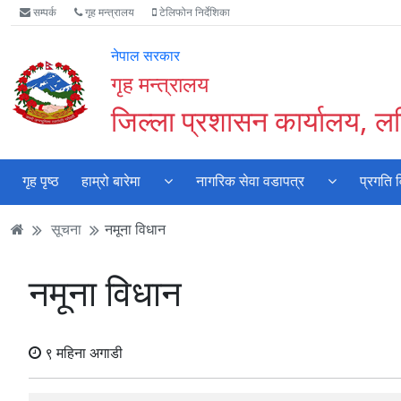
Accessibility
मुख्य
मुख्य
वेबसाइट
सम्पर्क
गृह मन्त्रालय
टेलिफोन निर्देशिका
Mode
सामाग्री
नेभिगेसन
खोजमा
सुरु
पढ्नुहाेस्
पढ्नुहाेस्
जानुहोस्
नेपाल सरकार
गर्नुहोस्
गृह मन्त्रालय
जिल्ला प्रशासन कार्यालय, ल
गृह पृष्ठ
हाम्रो बारेमा
नागरिक सेवा वडापत्र
प्रगति 
सूचना
नमूना विधान
नमूना विधान
९ महिना अगाडी