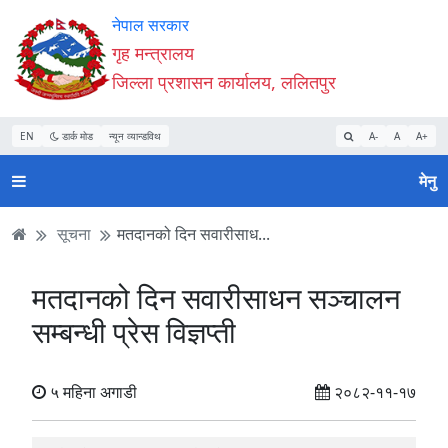
Accessibility
मुख्य
मुख्य
वेबसाइट
नेपाल सरकार
Mode
सामाग्री
नेभिगेसन
खोजमा
गृह मन्त्रालय
सुरु
पढ्नुहाेस्
पढ्नुहाेस्
जानुहोस्
जिल्ला प्रशासन कार्यालय, ललितपुर
गर्नुहोस्
EN
डार्क मोड
न्यून व्यान्डविथ
A-
A
A+
मेनु
सूचना
मतदानको दिन सवारीसाध...
मतदानको दिन सवारीसाधन सञ्चालन
सम्बन्धी प्रेस विज्ञप्ती
५ महिना अगाडी
२०८२-११-१७