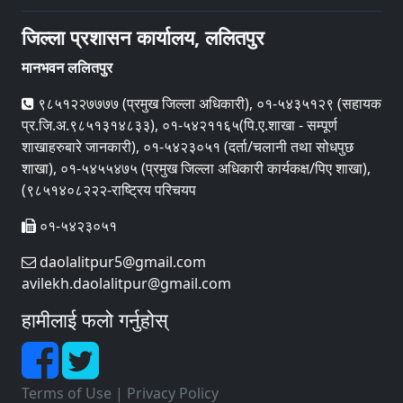
जिल्ला प्रशासन कार्यालय, ललितपुर
मानभवन ललितपुर
९८५१२२७७७७ (प्रमुख जिल्ला अधिकारी), ०१-५४३५१२९ (सहायक
प्र.जि.अ.९८५१३१४८३३), ०१-५४२११६५(पि.ए.शाखा - सम्पूर्ण
शाखाहरुबारे जानकारी), ०१-५४२३०५१ (दर्ता/चलानी तथा सोधपुछ
शाखा), ०१-५४५५४७५ (प्रमुख जिल्ला अधिकारी कार्यकक्ष/पिए शाखा),
(९८५१४०८२२२-राष्ट्रिय परिचयप
०१-५४२३०५१
daolalitpur5@gmail.com
avilekh.daolalitpur@gmail.com
हामीलाई फलो गर्नुहोस्
Terms of Use
|
Privacy Policy