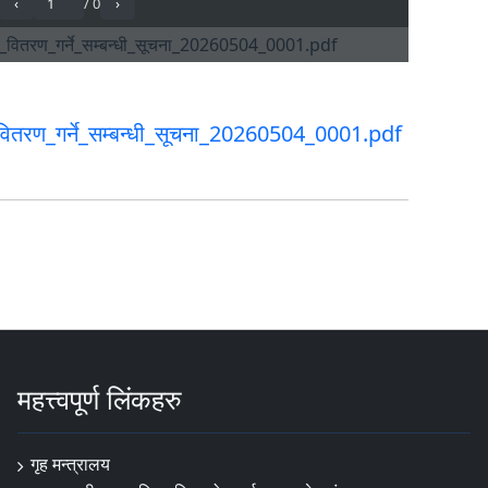
_वितरण_गर्ने_सम्बन्धी_सूचना_20260504_0001.pdf
महत्त्वपूर्ण लिंकहरु
गृह मन्त्रालय