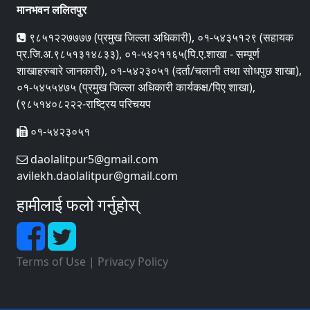
मानभवन ललितपुर
९८५१२२७७७७ (प्रमुख जिल्ला अधिकारी), ०१-५४३५१२९ (सहायक
प्र.जि.अ.९८५१३१४८३३), ०१-५४२११६५(पि.ए.शाखा - सम्पूर्ण
शाखाहरुबारे जानकारी), ०१-५४२३०५१ (दर्ता/चलानी तथा सोधपुछ शाखा),
०१-५४५५४७५ (प्रमुख जिल्ला अधिकारी कार्यकक्ष/पिए शाखा),
(९८५१४०८२२२-राष्ट्रिय परिचयप
०१-५४२३०५१
daolalitpur5@gmail.com
avilekh.daolalitpur@gmail.com
हामीलाई फलो गर्नुहोस्
Terms of Use
|
Privacy Policy