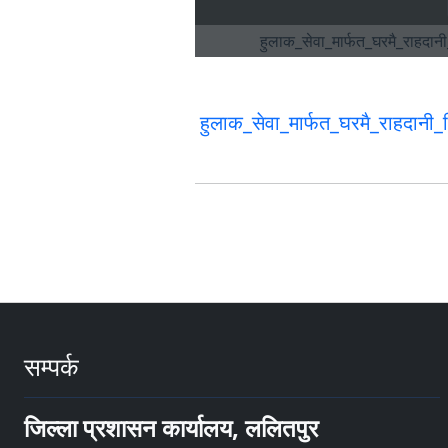
हुलाक_सेवा_मार्फत_घरमै_राहदानी
सम्पर्क
जिल्ला प्रशासन कार्यालय, ललितपुर