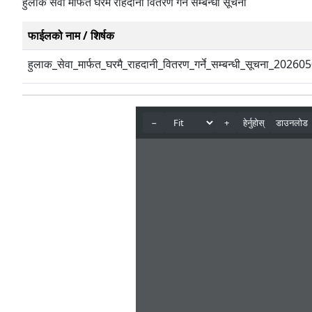
हुलाक सेवा मार्फत घरमै राहदानी वितरण गर्ने सम्बन्धी सूचना
फाईलको नाम / शिर्षक
हुलाक_सेवा_मार्फत_घरमै_राहदानी_वितरण_गर्ने_सम्बन्धी_सूचना_202