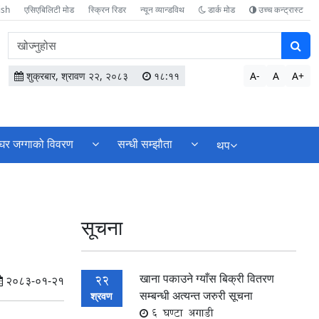
ish
एसिएबिलिटी मोड
स्क्रिन रिडर
न्यून व्यान्डविथ
डार्क मोड
उच्च कन्ट्रास्ट
वेबसाइटमा
सामग्री
खोज्नुहोस
शुक्रबार, श्रावण २२, २०८३
१८:११
A-
A
A+
घर जग्गाको विवरण
सन्धी सम्झौता
थप
सूचना
खाना पकाउने ग्याँस बिक्री वितरण
22
२०८३-०१-२१
सम्बन्धी अत्यन्त जरुरी सूचना
श्रवण
6 घण्टा अगाडी