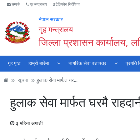
Accessibility
मुख्य
मुख्य
वेबसाइट
सम्पर्क
गृह मन्त्रालय
टेलिफोन निर्देशिका
Mode
सामाग्री
नेभिगेसन
खोजमा
सुरु
पढ्नुहाेस्
पढ्नुहाेस्
जानुहोस्
नेपाल सरकार
गर्नुहोस्
गृह मन्त्रालय
जिल्ला प्रशासन कार्यालय, ल
गृह पृष्ठ
हाम्रो बारेमा
नागरिक सेवा वडापत्र
प्रगति 
सूचना
हुलाक सेवा मार्फत घर...
हुलाक सेवा मार्फत घरमै राहदान
३ महिना अगाडी