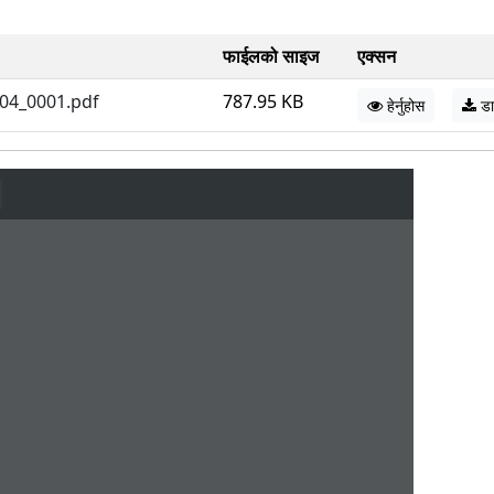
फाईलको साइज
एक्सन
60504_0001.pdf
787.95 KB
हेर्नुहोस
डा