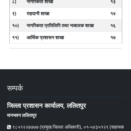
८)
नागरिकता शाखा
१३
९)
राहदानी शाखा
१४
१०)
नागरिकता प्रतिलिपि तथा नाबालक शाखा
१६
११)
आर्थिक प्रशासन शाखा
१७
सम्पर्क
जिल्ला प्रशासन कार्यालय, ललितपुर
मानभवन ललितपुर
९८५१२२७७७७ (प्रमुख जिल्ला अधिकारी), ०१-५४३५१२९ (सहायक