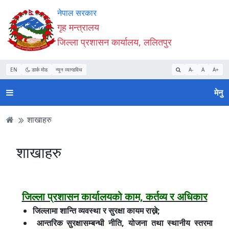
Accessibility
मुख्य
मुख्य
वेबसाइट
नेपाल सरकार
Mode
सामाग्री
नेभिगेसन
खोजमा
गृह मन्त्रालय
सुरु
पढ्नुहाेस्
पढ्नुहाेस्
जानुहोस्
जिल्ला प्रशासन कार्यालय, ललितपुर
गर्नुहोस्
EN
डार्क मोड
न्यून व्यान्डविथ
A-
A
A+
मेनु
शाखाहरु
शाखाहरु
जिल्ला प्रशासन कार्यालयको काम, कर्तव्य र अधिकार
जिल्लामा शान्ति व्यवस्था र सुरक्षा कायम राख्ने;
आन्तरिक सुरक्षासम्बन्धी नीति, योजना तथा स्थानीय स्तरमा