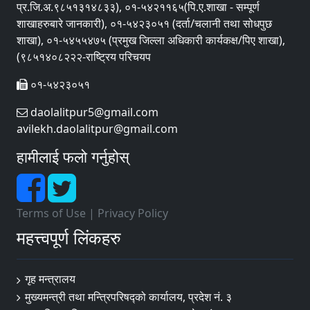
प्र.जि.अ.९८५१३१४८३३), ०१-५४२११६५(पि.ए.शाखा - सम्पूर्ण
शाखाहरुबारे जानकारी), ०१-५४२३०५१ (दर्ता/चलानी तथा सोधपुछ
शाखा), ०१-५४५५४७५ (प्रमुख जिल्ला अधिकारी कार्यकक्ष/पिए शाखा),
(९८५१४०८२२२-राष्ट्रिय परिचयप
०१-५४२३०५१
daolalitpur5@gmail.com
avilekh.daolalitpur@gmail.com
हामीलाई फलो गर्नुहोस्
Terms of Use
|
Privacy Policy
महत्त्वपूर्ण लिंकहरु
गृह मन्त्रालय
मुख्यमन्त्री तथा मन्त्रिपरिषद्को कार्यालय, प्रदेश नं. ३