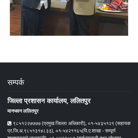
सम्पर्क
जिल्ला प्रशासन कार्यालय, ललितपुर
मानभवन ललितपुर
९८५१२२७७७७ (प्रमुख जिल्ला अधिकारी), ०१-५४३५१२९ (सहायक
प्र.जि.अ.९८५१३१४८३३), ०१-५४२११६५(पि.ए.शाखा - सम्पूर्ण
शाखाहरुबारे जानकारी), ०१-५४२३०५१ (दर्ता/चलानी तथा सोधपुछ