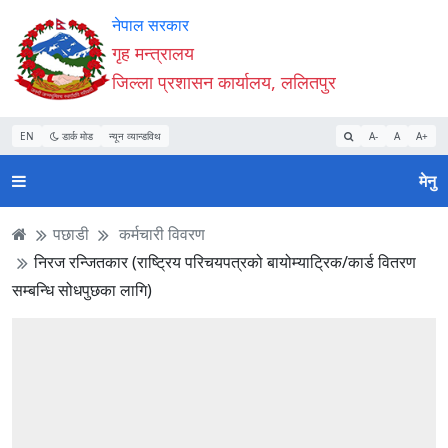
Accessibility
मुख्य
मुख्य
वेबसाइट
नेपाल सरकार
Mode
सामाग्री
नेभिगेसन
खोजमा
गृह मन्त्रालय
सुरु
पढ्नुहाेस्
पढ्नुहाेस्
जानुहोस्
जिल्ला प्रशासन कार्यालय, ललितपुर
गर्नुहोस्
EN
डार्क मोड
न्यून व्यान्डविथ
A-
A
A+
मेनु
पछाडी
कर्मचारी विवरण
निरज रन्जितकार (राष्ट्रिय परिचयपत्रको बायोम्याट्रिक/कार्ड वितरण
सम्बन्धि सोधपुछका लागि)