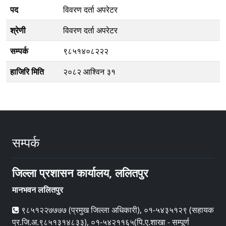
पद
विवरण दर्ता अपरेटर
श्रेणी
विवरण दर्ता अपरेटर
सम्पर्क
९८५१४०८२२२
हाजिरि मिति
२०८२ आश्विन ३१
सम्पर्क
जिल्ला प्रशासन कार्यालय, ललितपुर
मानभवन ललितपुर
९८५१२२७७७७ (प्रमुख जिल्ला अधिकारी), ०१-५४३५१२९ (सहायक
प्र.जि.अ.९८५१३१४८३३), ०१-५४२११६५(पि.ए.शाखा - सम्पूर्ण