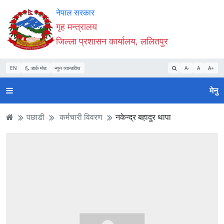
Accessibility
मुख्य
मुख्य
वेबसाइट
नेपाल सरकार
Mode
सामाग्री
नेभिगेसन
खोजमा
गृह मन्त्रालय
सुरु
पढ्नुहाेस्
पढ्नुहाेस्
जानुहोस्
जिल्ला प्रशासन कार्यालय, ललितपुर
गर्नुहोस्
EN
डार्क मोड
न्यून व्यान्डविथ
A-
A
A+
मेनु
पछाडी
कर्मचारी विवरण
नकेन्द्र बहादुर थापा