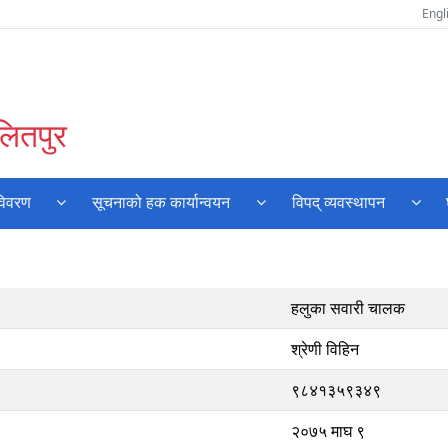
Engl
लितपुर
विवरण
सूचनाको हक कार्यान्वयन
विपद् व्यवस्थापन
हलुका सवारी चालक
श्रेणी विहिन
९८४१३५९३४९
२०७५ माघ ९