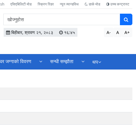
ish
एसिएबिलिटी मोड
स्क्रिन रिडर
न्यून व्यान्डविथ
डार्क मोड
उच्च कन्ट्रास्ट
वेबसाइटमा
सामग्री
खोज्नुहोस
बिहीबार, श्रावण २१, २०८३
१६:४५
A-
A
A+
घर जग्गाको विवरण
सन्धी सम्झौता
थप