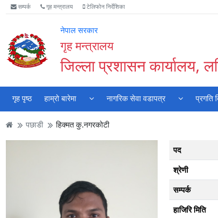
Accessibility
मुख्य
मुख्य
वेबसाइट
सम्पर्क
गृह मन्त्रालय
टेलिफोन निर्देशिका
Mode
सामाग्री
नेभिगेसन
खोजमा
सुरु
पढ्नुहाेस्
पढ्नुहाेस्
जानुहोस्
नेपाल सरकार
गर्नुहोस्
गृह मन्त्रालय
जिल्ला प्रशासन कार्यालय, ल
गृह पृष्ठ
हाम्रो बारेमा
नागरिक सेवा वडापत्र
प्रगति 
पछाडी
हिक्मत कु.नगरकोटी
पद
श्रेणी
सम्पर्क
हाजिरि मिति