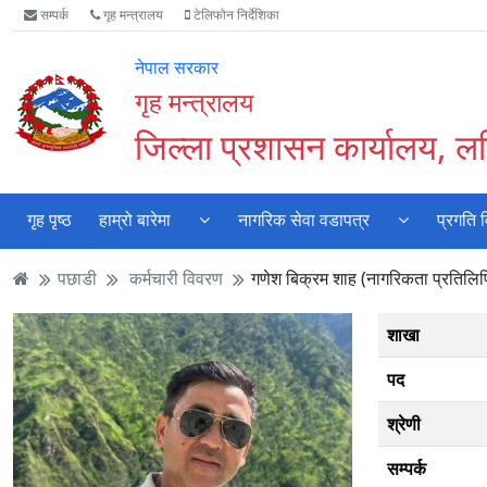
Accessibility
मुख्य
मुख्य
वेबसाइट
सम्पर्क
गृह मन्त्रालय
टेलिफोन निर्देशिका
Mode
सामाग्री
नेभिगेसन
खोजमा
सुरु
पढ्नुहाेस्
पढ्नुहाेस्
जानुहोस्
नेपाल सरकार
गर्नुहोस्
गृह मन्त्रालय
जिल्ला प्रशासन कार्यालय, ल
गृह पृष्ठ
हाम्रो बारेमा
नागरिक सेवा वडापत्र
प्रगति 
पछाडी
कर्मचारी विवरण
गणेश बिक्रम शाह (नागरिकता प्रतिलि
शाखा
पद
श्रेणी
सम्पर्क