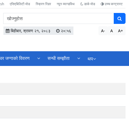
ish
एसिएबिलिटी मोड
स्क्रिन रिडर
न्यून व्यान्डविथ
डार्क मोड
उच्च कन्ट्रास्ट
वेबसाइटमा
सामग्री
खोज्नुहोस
बिहीबार, श्रावण २१, २०८३
२०:५६
A-
A
A+
घर जग्गाको विवरण
सन्धी सम्झौता
थप