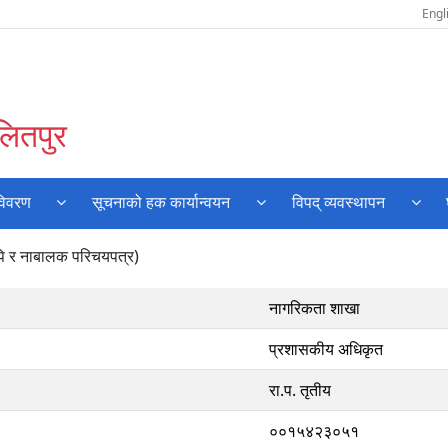
Engl
लितपुर
विवरण
सूचनाको हक कार्यान्वयन
विपद् व्यवस्थापन
पि र नाबालक परिचयपत्र)
नागरिकता शाखा
प्रशासकीय अधिकृत
रा.प. तृतीय
००१५४२३०५१