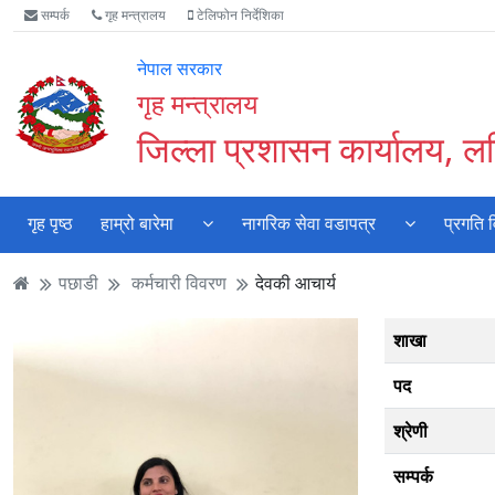
Accessibility
मुख्य
मुख्य
वेबसाइट
सम्पर्क
गृह मन्त्रालय
टेलिफोन निर्देशिका
Mode
सामाग्री
नेभिगेसन
खोजमा
सुरु
पढ्नुहाेस्
पढ्नुहाेस्
जानुहोस्
नेपाल सरकार
गर्नुहोस्
गृह मन्त्रालय
जिल्ला प्रशासन कार्यालय, ल
गृह पृष्ठ
हाम्रो बारेमा
नागरिक सेवा वडापत्र
प्रगति 
पछाडी
कर्मचारी विवरण
देवकी आचार्य
शाखा
पद
श्रेणी
सम्पर्क