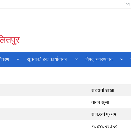
Engl
लितपुर
विवरण
सूचनाको हक कार्यान्वयन
विपद् व्यवस्थापन
राहदानी शाखा
नायब सुब्बा
रा.प.अनं प्रथम
९८४४८५२७५०