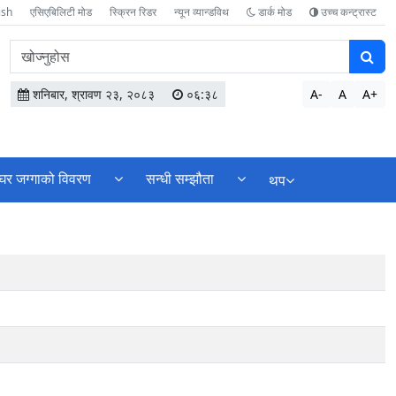
ish
एसिएबिलिटी मोड
स्क्रिन रिडर
न्यून व्यान्डविथ
डार्क मोड
उच्च कन्ट्रास्ट
वेबसाइटमा
सामग्री
खोज्नुहोस
शनिबार, श्रावण २३, २०८३
०६:३८
A-
A
A+
घर जग्गाको विवरण
सन्धी सम्झौता
थप