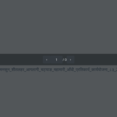
/
0
‹
›
मनसुन_शीतलहर_आगलागी_चट्याङ_महामारी_आँधी_प्रतिकार्य_कार्ययोजना_