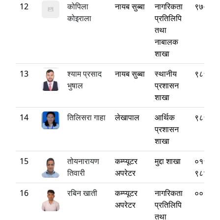
12
कोपिला
नायब सुब्बा
नागरिकता
९७००७
कोइराला
प्रतिलिपि
तथा
नाबालक
शाखा
13
श्याम प्रसाद
नायब सुब्बा
स्थानीय
९८५११
भुषाल
प्रशासन
शाखा
14
तिलिसरा गाहा
लेखापाल
आर्थिक
९८५७०
प्रशासन
शाखा
15
तोयनारायण
कम्प्यूटर
मुद्दा शाखा
०१५५२
तिवारी
अपरेटर
९८४१३
16
रबिन खाती
कम्प्यूटर
नागरिकता
००१५४
अपरेटर
प्रतिलिपि
तथा