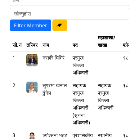
महाशाखा/
सी.नं
तस्बिर
नाम
पद
शाखा
फोन
1
नरहरि घिमिरे
प्रमुख
९८५१२
जिल्ला
अधिकारी
2
सुप्रभा खनाल
सहायक
सहायक
९८५१३
ढुंगेल
प्रमुख
प्रमुख
जिल्ला
जिल्ला
अधिकारी
अधिकारी
(सूचना
अधिकारी)
3
ज्योत्सना भट्ट
प्रशासकीय
स्थानीय
९८६३०