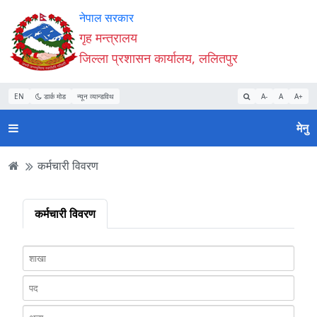
Accessibility
मुख्य
मुख्य
वेबसाइट
नेपाल सरकार
Mode
सामाग्री
नेभिगेसन
खोजमा
गृह मन्त्रालय
सुरु
पढ्नुहाेस्
पढ्नुहाेस्
जानुहोस्
जिल्ला प्रशासन कार्यालय, ललितपुर
गर्नुहोस्
EN
डार्क मोड
न्यून व्यान्डविथ
A-
A
A+
मेनु
कर्मचारी विवरण
कर्मचारी विवरण