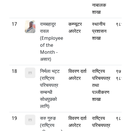
नाबालक
शाखा
17
रामबहादुर
कम्प्यूटर
स्थानीय
९८४९१
रावल
अपरेटर
प्रशासन
(Employee
शाखा
of the
Month -
असार)
18
निर्मला भट्ट
विवरण दर्ता
राष्ट्रिय
९७६३५
(राष्ट्रिय
अपरेटर
परिचयपत्र
९८४३६
परिचयपत्र
तथा
सम्बन्धी
पञ्जीकरण
सोधपुछको
शाखा
लागि)
19
सरु गुरुङ
विवरण दर्ता
राष्ट्रिय
९८१५१
(राष्ट्रिय
अपरेटर
परिचयपत्र