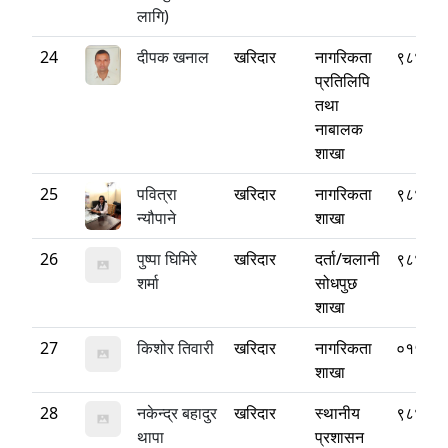
लागि)
24
दीपक खनाल
खरिदार
नागरिकता
९८४१६
प्रतिलिपि
तथा
नाबालक
शाखा
25
पवित्रा
खरिदार
नागरिकता
९८४७७
न्यौपाने
शाखा
26
पुष्पा घिमिरे
खरिदार
दर्ता/चलानी
९८४९४
शर्मा
सोधपुछ
शाखा
27
किशोर तिवारी
खरिदार
नागरिकता
०१५४५
शाखा
28
नकेन्द्र बहादुर
खरिदार
स्थानीय
९८४९६
थापा
प्रशासन