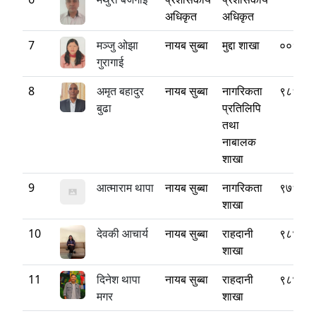
अधिकृत
अधिकृत
7
मञ्जु ओझा
नायब सुब्बा
मुद्दा शाखा
००१४५
गुरागाई
8
अमृत बहादुर
नायब सुब्बा
नागरिकता
९८६८२
बुढा
प्रतिलिपि
तथा
नाबालक
शाखा
9
आत्माराम थापा
नायब सुब्बा
नागरिकता
९७६१६
शाखा
10
देवकी आचार्य
नायब सुब्बा
राहदानी
९८४४८
शाखा
11
दिनेश थापा
नायब सुब्बा
राहदानी
९८४३१
मगर
शाखा