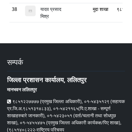
38
यादव प्रसाद
मुद्दा शाखा
९८४१४
मिश्र
सम्पर्क
जिल्ला प्रशासन कार्यालय, ललितपुर
मानभवन ललितपुर
९८५१२२७७७७ (प्रमुख जिल्ला अधिकारी), ०१-५४३५१२९ (सहायक
प्र.जि.अ.९८५१३१४८३३), ०१-५४२११६५(पि.ए.शाखा - सम्पूर्ण
शाखाहरुबारे जानकारी), ०१-५४२३०५१ (दर्ता/चलानी तथा सोधपुछ
शाखा), ०१-५४५५४७५ (प्रमुख जिल्ला अधिकारी कार्यकक्ष/पिए शाखा),
(९८५१४०८२२२-राष्ट्रिय परिचयप