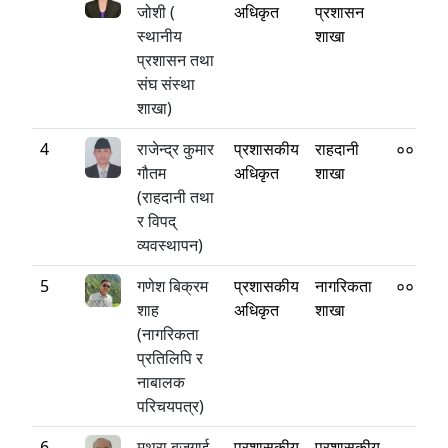
जोशी (
अधिकृत
प्रशासन
स्थानीय
शाखा
प्रशासन तथा
संघ संस्था
शाखा)
4
राजेन्द्र कुमार
प्रशासकीय
राहदानी
००१५४
गौतम
अधिकृत
शाखा
(राहदानी तथा
र विपद्
व्यवस्थापन)
5
गणेश बिक्रम
प्रशासकीय
नागरिकता
००१५४
शाह
अधिकृत
शाखा
(नागरिकता
प्रतिलिपि र
नाबालक
परिचयपत्र)
6
मथुरा बजगाई
प्रशासकीय
प्रशासकीय