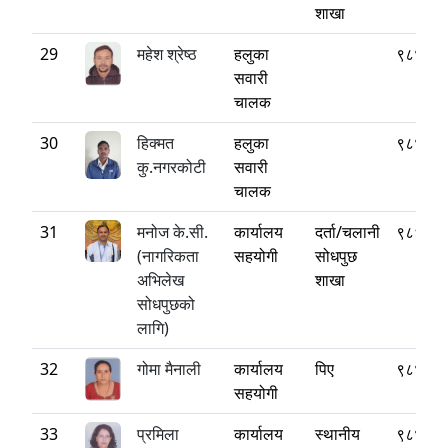
शाखा
29
महेश श्रेष्ठ
हलुका
९८४१६
सवारी
चालक
30
हिक्मत
हलुका
९८४१३
कु.नगरकोटी
सवारी
चालक
31
मनोज के.सी.
कार्यालय
दर्ता/चलानी
९८६०८
(नागरिकता
सहयोगी
सोधपुछ
अभिलेख
शाखा
सोधपुछको
लागि)
32
गोमा मैनाली
कार्यालय
पिए
९८४१८
सहयोगी
33
प्रमिला
कार्यालय
स्थानीय
९८४१४